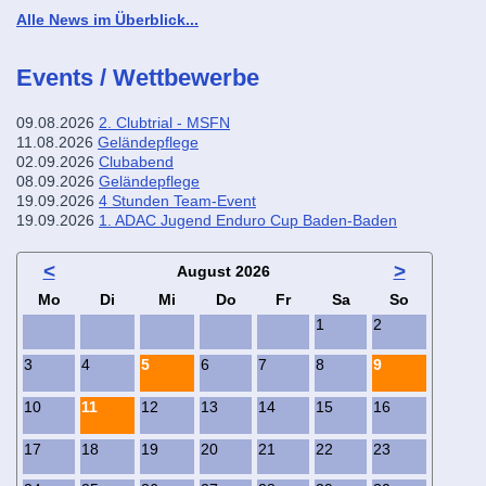
Alle News im Überblick...
Events / Wettbewerbe
09.08.2026
2. Clubtrial - MSFN
11.08.2026
Geländepflege
02.09.2026
Clubabend
08.09.2026
Geländepflege
19.09.2026
4 Stunden Team-Event
19.09.2026
1. ADAC Jugend Enduro Cup Baden-Baden
<
>
August 2026
ntag
enstag
ttwoch
nnerstag
eitag
mstag
nntag
Mo
Di
Mi
Do
Fr
Sa
So
1
2
3
4
5
6
7
8
9
10
11
12
13
14
15
16
17
18
19
20
21
22
23