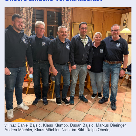
v.l.n.r.: Daniel Bajsic, Klaus Klumpp, Dusan Bajsic, Markus Dieringer,
Andrea Mächler, Klaus Mächler. Nicht im Bild: Ralph Oberle,