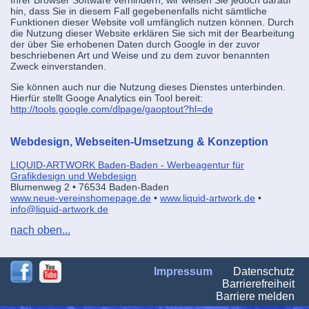
hin, dass Sie in diesem Fall gegebenenfalls nicht sämtliche
Funktionen dieser Website voll umfänglich nutzen können. Durch
die Nutzung dieser Website erklären Sie sich mit der Bearbeitung
der über Sie erhobenen Daten durch Google in der zuvor
beschriebenen Art und Weise und zu dem zuvor benannten
Zweck einverstanden.
Sie können auch nur die Nutzung dieses Dienstes unterbinden.
Hierfür stellt Googe Analytics ein Tool bereit:
http://tools.google.com/dlpage/gaoptout?hl=de
Webdesign, Webseiten-Umsetzung & Konzeption
LIQUID-ARTWORK Baden-Baden - Werbeagentur für
Grafikdesign und Webdesign
Blumenweg 2 • 76534 Baden-Baden
www.neue-vereinshomepage.de
•
www.liquid-artwork.de
•
info@liquid-artwork.de
nach oben...
Na
Impressum
Datenschutz
üb
Barrierefreiheit
Barriere melden