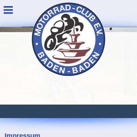
Unser Verein
Login
Die Vorstandschaft
Newsarchiv
Eventarchiv
Impressum