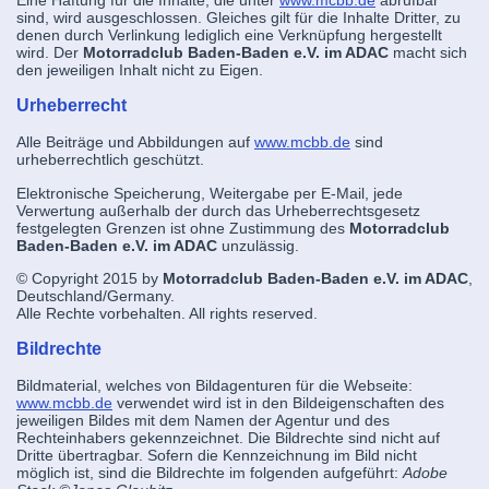
Eine Haftung für die Inhalte, die unter
www.mcbb.de
abrufbar
sind, wird ausgeschlossen. Gleiches gilt für die Inhalte Dritter, zu
denen durch Verlinkung lediglich eine Verknüpfung hergestellt
wird. Der
Motorradclub Baden-Baden e.V. im ADAC
macht sich
den jeweiligen Inhalt nicht zu Eigen.
Urheberrecht
Alle Beiträge und Abbildungen auf
www.mcbb.de
sind
urheberrechtlich geschützt.
Elektronische Speicherung, Weitergabe per E-Mail, jede
Verwertung außerhalb der durch das Urheberrechtsgesetz
festgelegten Grenzen ist ohne Zustimmung des
Motorradclub
Baden-Baden e.V. im ADAC
unzulässig.
© Copyright 2015 by
Motorradclub Baden-Baden e.V. im ADAC
,
Deutschland/Germany.
Alle Rechte vorbehalten. All rights reserved.
Bildrechte
Bildmaterial, welches von Bildagenturen für die Webseite:
www.mcbb.de
verwendet wird ist in den Bildeigenschaften des
jeweiligen Bildes mit dem Namen der Agentur und des
Rechteinhabers gekennzeichnet. Die Bildrechte sind nicht auf
Dritte übertragbar. Sofern die Kennzeichnung im Bild nicht
möglich ist, sind die Bildrechte im folgenden aufgeführt:
Adobe