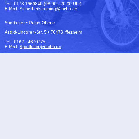
Tel.:
0173 1960840 (08.00 - 20.00 Uhr)
E-Mail:
Sicherheitstraining@mcbb.de
Sportleiter • Ralph Oberle
Astrid-Lindgren-Str. 5 • 76473 Iffezheim
Tel.: 0162 - 4670775
E-Mail:
Sportleiter@mcbb.de