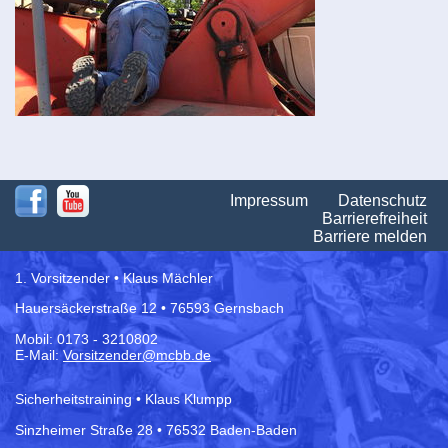
Na
Impressum
Datenschutz
üb
Barrierefreiheit
Barriere melden
1. Vorsitzender • Klaus Mächler
Hauersäckerstraße 12 • 76593 Gernsbach
Mobil: 0173 - 3210802
E-Mail:
Vorsitzender@mcbb.de
Sicherheitstraining • Klaus Klumpp
Sinzheimer Straße 28 • 76532 Baden-Baden