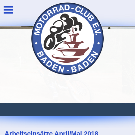
Unser Verein
Login
Die Vorstandschaft
Newsarchiv
Eventarchiv
Arbeitseinsätze April/Mai 2018