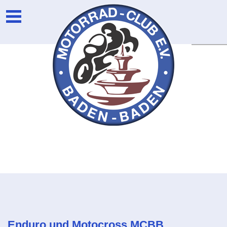
Unser Verein
Login
Die Vorstandschaft
Newsarchiv
Eventarchiv
Enduro und Motocross MCBB