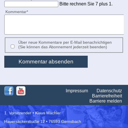
Bitte rechnen Sie 7 plus 1.
Pflichtfeld
Kommentar
*
Über neue Kommentare per E-Mail benachrichtigen
(Sie können das Abonnement jederzeit beenden)
Kommentar absenden
Na
Impressum
Datenschutz
üb
Barrierefreiheit
Barriere melden
1. Vorsitzender • Klaus Mächler
Hauersäckerstraße 12 • 76593 Gernsbach