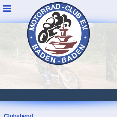
Unser Verein
Login
Die Vorstandschaft
Newsarchiv
Eventarchiv
Clubabend