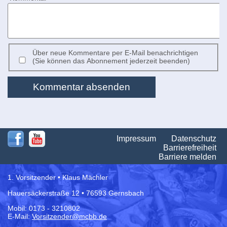
Über neue Kommentare per E-Mail benachrichtigen
(Sie können das Abonnement jederzeit beenden)
Kommentar absenden
Na
Impressum
Datenschutz
üb
Barrierefreiheit
Barriere melden
1. Vorsitzender • Klaus Mächler
Hauersäckerstraße 12 • 76593 Gernsbach
Mobil: 0173 - 3210802
E-Mail:
Vorsitzender@mcbb.de