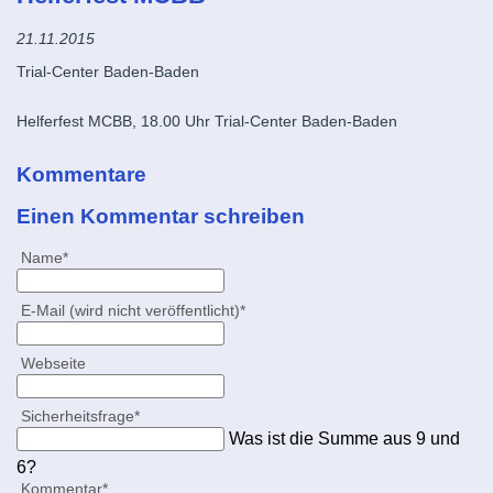
21.11.2015
Trial-Center Baden-Baden
Helferfest MCBB, 18.00 Uhr Trial-Center Baden-Baden
Kommentare
Einen Kommentar schreiben
Pflichtfeld
Name
*
Pflichtfeld
E-Mail (wird nicht veröffentlicht)
*
Webseite
Pflichtfeld
Sicherheitsfrage
*
Was ist die Summe aus 9 und
6?
Pflichtfeld
Kommentar
*