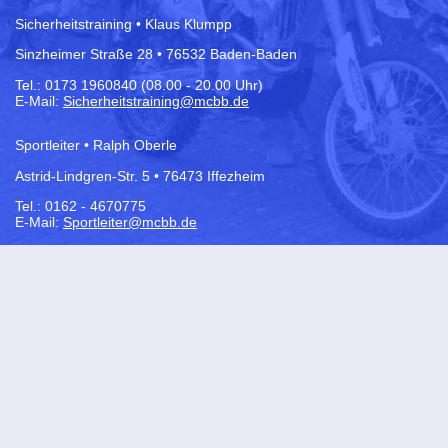
Sicherheitstraining • Klaus Klumpp
Sinzheimer Straße 28 • 76532 Baden-Baden
Tel.:
0173 1960840 (08.00 - 20.00 Uhr)
E-Mail:
Sicherheitstraining@mcbb.de
Sportleiter • Ralph Oberle
Astrid-Lindgren-Str. 5 • 76473 Iffezheim
Tel.: 0162 - 4670775
E-Mail:
Sportleiter@mcbb.de