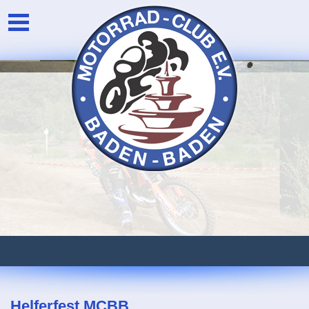
Unser Verein
Login
Die Vorstandschaft
Newsarchiv
Eventarchiv
Helferfest MCBB