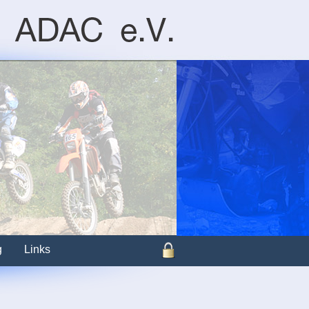
g
Links