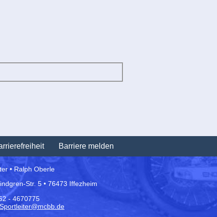
Navigation
rrierefreiheit
Barriere melden
überspringen
iter • Ralph Oberle
Lindgren-Str. 5 • 76473 Iffezheim
162 - 4670775
Sportleiter@mcbb.de