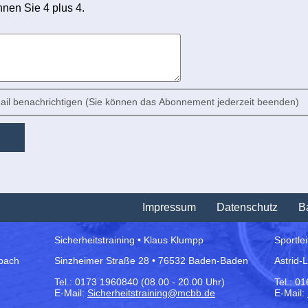
hnen Sie 4 plus 4.
il benachrichtigen (Sie können das Abonnement jederzeit beenden)
Impressum
Datenschutz
Ba
Sicherheitstraining • Klaus Klumpp
Sportle
bach
Sinzheimer Straße 28 • 76532 Baden-Baden
Astrid-
Tel.:
0173 1960840 (08.00 - 20.00 Uhr)
Tel.: 0
E-Mail:
Sicherheitstraining@mcbb.de
E-Mail: