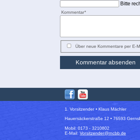
Bitte rec
Pflichtfeld
Kommentar
*
Über neue Kommentare per E-Ma
Kommentar absenden
1. Vorsitzender • Klaus Mächler
Hauersäckerstraße 12 • 76593 Gerns
Mobil: 0173 - 3210802
E-Mail:
Vorsitzender@mcbb.de