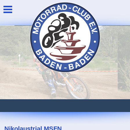
Unser Verein
Login
Die Vorstandschaft
Newsarchiv
Eventarchiv
Nikolaustrial MSFN