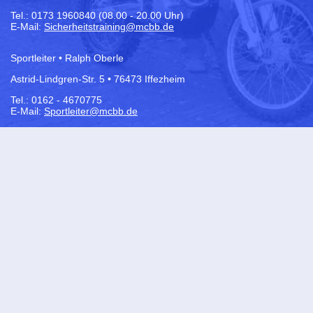
Tel.:
0173 1960840 (08.00 - 20.00 Uhr)
E-Mail:
Sicherheitstraining@mcbb.de
Sportleiter • Ralph Oberle
Astrid-Lindgren-Str. 5 • 76473 Iffezheim
Tel.: 0162 - 4670775
E-Mail:
Sportleiter@mcbb.de