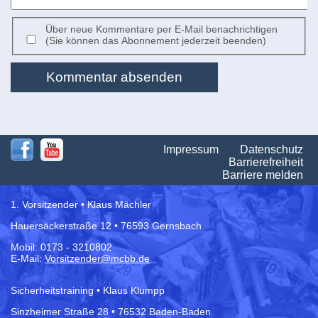
Über neue Kommentare per E-Mail benachrichtigen
(Sie können das Abonnement jederzeit beenden)
Kommentar absenden
Na
Impressum
Datenschutz
üb
Barrierefreiheit
Barriere melden
1. Vorsitzender • Klaus Mächler
Hauersäckerstraße 12 • 76593 Gernsbach
Mobil: 0173 - 3210802
E-Mail:
Vorsitzender@mcbb.de
Sicherheitstraining • Klaus Klumpp
Sinzheimer Straße 28 • 76532 Baden-Baden