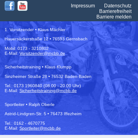
Na
Impressum
Datenschutz
üb
Barrierefreiheit
Barriere melden
1. Vorsitzender • Klaus Mächler
Hauersäckerstraße 12 • 76593 Gernsbach
Mobil: 0173 - 3210802
E-Mail:
Vorsitzender@mcbb.de
Sicherheitstraining • Klaus Klumpp
Sinzheimer Straße 28 • 76532 Baden-Baden
Tel.:
0173 1960840 (08.00 - 20.00 Uhr)
E-Mail:
Sicherheitstraining@mcbb.de
Sportleiter • Ralph Oberle
Astrid-Lindgren-Str. 5 • 76473 Iffezheim
Tel.: 0162 - 4670775
E-Mail:
Sportleiter@mcbb.de