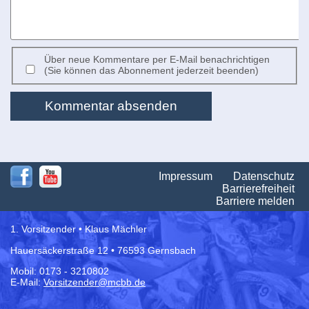
Über neue Kommentare per E-Mail benachrichtigen
(Sie können das Abonnement jederzeit beenden)
Kommentar absenden
Na
Impressum
Datenschutz
üb
Barrierefreiheit
Barriere melden
1. Vorsitzender • Klaus Mächler
Hauersäckerstraße 12 • 76593 Gernsbach
Mobil: 0173 - 3210802
E-Mail:
Vorsitzender@mcbb.de