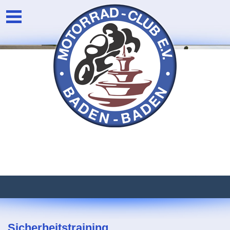
Unser Verein
Login
Die Vorstandschaft
Newsarchiv
Eventarchiv
Sicherheitstraining