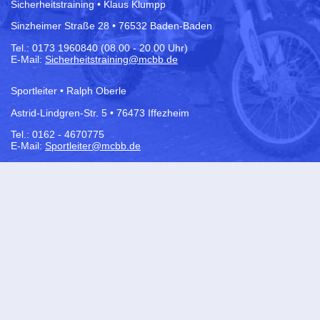
Sicherheitstraining • Klaus Klumpp
Sinzheimer Straße 28 • 76532 Baden-Baden
Tel.:
0173 1960840 (08.00 - 20.00 Uhr)
E-Mail:
Sicherheitstraining@mcbb.de
Sportleiter • Ralph Oberle
Astrid-Lindgren-Str. 5 • 76473 Iffezheim
Tel.: 0162 - 4670775
E-Mail:
Sportleiter@mcbb.de